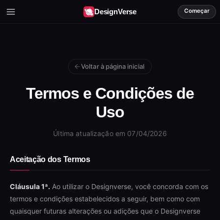
Começar
DesignVerse
Recursos
Ferramentas e funcionalidades
Voltar à página inicial
Planos
Preços e assinaturas
Termos e Condições de
Entrar
Uso
Acesse sua conta
Última atualização em 07/04/2026
Aceitação dos Termos
Cláusula 1ª.
Ao utilizar o Designverse, você concorda com os
termos e condições estabelecidos a seguir, bem como com
quaisquer futuras alterações ou adições que o Designverse